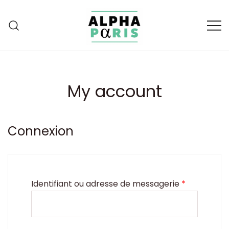
Skip
to
content
The Alpha Paris
My account
Connexion
Obligatoir
Identifiant ou adresse de messagerie
*